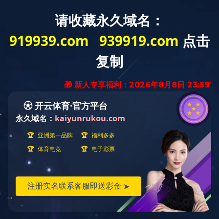
夹套罐系列
保温罐系列
网站首页
关于我们
新闻动态
米兰官方网页
工
米兰官方网页版
版
PRODUCT
全部产品
夹套罐系列
保温罐系列
单层罐系列
不锈钢定制产品 （单层罐）
不锈钢定制产品 （单层罐）